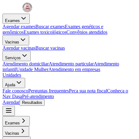
Exames
Agendar exames
Buscar exames
Exames genéticos e
genômicos
Exames toxicológicos
Convênios atendidos
Vacinas
Agendar vacinas
Buscar vacinas
Serviços
Atendimento domiciliar
Atendimento particular
Atendimento
infantil
Unidade Mulher
Atendimento em empresas
Unidades
Ajuda
Fale conosco
Perguntas frequentes
Peça sua nota fiscal
Conheça o
Nav Dasa
Pré-atendimento
Agendar
Resultados
Exames
Vacinas