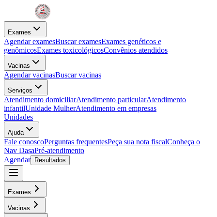
Exames
Agendar exames
Buscar exames
Exames genéticos e
genômicos
Exames toxicológicos
Convênios atendidos
Vacinas
Agendar vacinas
Buscar vacinas
Serviços
Atendimento domiciliar
Atendimento particular
Atendimento
infantil
Unidade Mulher
Atendimento em empresas
Unidades
Ajuda
Fale conosco
Perguntas frequentes
Peça sua nota fiscal
Conheça o
Nav Dasa
Pré-atendimento
Agendar
Resultados
Exames
Vacinas