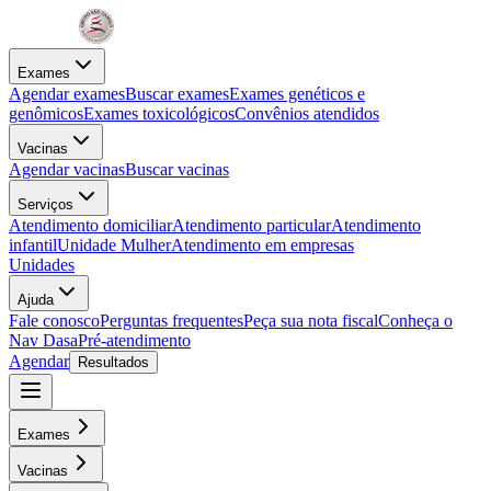
Exames
Agendar exames
Buscar exames
Exames genéticos e
genômicos
Exames toxicológicos
Convênios atendidos
Vacinas
Agendar vacinas
Buscar vacinas
Serviços
Atendimento domiciliar
Atendimento particular
Atendimento
infantil
Unidade Mulher
Atendimento em empresas
Unidades
Ajuda
Fale conosco
Perguntas frequentes
Peça sua nota fiscal
Conheça o
Nav Dasa
Pré-atendimento
Agendar
Resultados
Exames
Vacinas