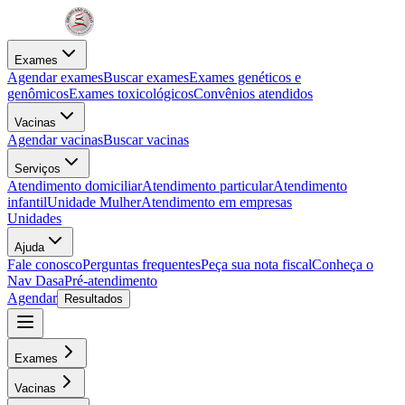
Exames
Agendar exames
Buscar exames
Exames genéticos e
genômicos
Exames toxicológicos
Convênios atendidos
Vacinas
Agendar vacinas
Buscar vacinas
Serviços
Atendimento domiciliar
Atendimento particular
Atendimento
infantil
Unidade Mulher
Atendimento em empresas
Unidades
Ajuda
Fale conosco
Perguntas frequentes
Peça sua nota fiscal
Conheça o
Nav Dasa
Pré-atendimento
Agendar
Resultados
Exames
Vacinas