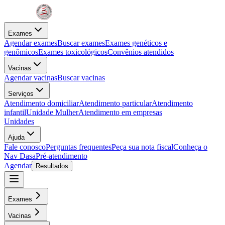
Exames
Agendar exames
Buscar exames
Exames genéticos e
genômicos
Exames toxicológicos
Convênios atendidos
Vacinas
Agendar vacinas
Buscar vacinas
Serviços
Atendimento domiciliar
Atendimento particular
Atendimento
infantil
Unidade Mulher
Atendimento em empresas
Unidades
Ajuda
Fale conosco
Perguntas frequentes
Peça sua nota fiscal
Conheça o
Nav Dasa
Pré-atendimento
Agendar
Resultados
Exames
Vacinas