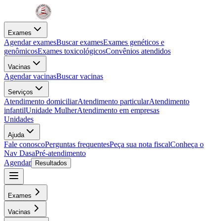
Exames
Agendar exames
Buscar exames
Exames genéticos e
genômicos
Exames toxicológicos
Convênios atendidos
Vacinas
Agendar vacinas
Buscar vacinas
Serviços
Atendimento domiciliar
Atendimento particular
Atendimento
infantil
Unidade Mulher
Atendimento em empresas
Unidades
Ajuda
Fale conosco
Perguntas frequentes
Peça sua nota fiscal
Conheça o
Nav Dasa
Pré-atendimento
Agendar
Resultados
Exames
Vacinas