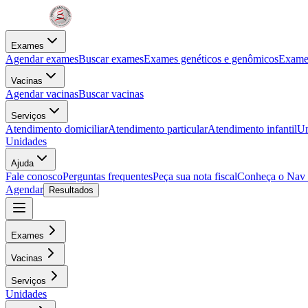
Exames
Agendar exames
Buscar exames
Exames genéticos e genômicos
Exames
Vacinas
Agendar vacinas
Buscar vacinas
Serviços
Atendimento domiciliar
Atendimento particular
Atendimento infantil
Un
Unidades
Ajuda
Fale conosco
Perguntas frequentes
Peça sua nota fiscal
Conheça o Nav
Agendar
Resultados
Exames
Vacinas
Serviços
Unidades