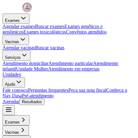
Exames
Agendar exames
Buscar exames
Exames genéticos e
genômicos
Exames toxicológicos
Convênios atendidos
Vacinas
Agendar vacinas
Buscar vacinas
Serviços
Atendimento domiciliar
Atendimento particular
Atendimento
infantil
Unidade Mulher
Atendimento em empresas
Unidades
Ajuda
Fale conosco
Perguntas frequentes
Peça sua nota fiscal
Conheça o
Nav Dasa
Pré-atendimento
Agendar
Resultados
Exames
Vacinas