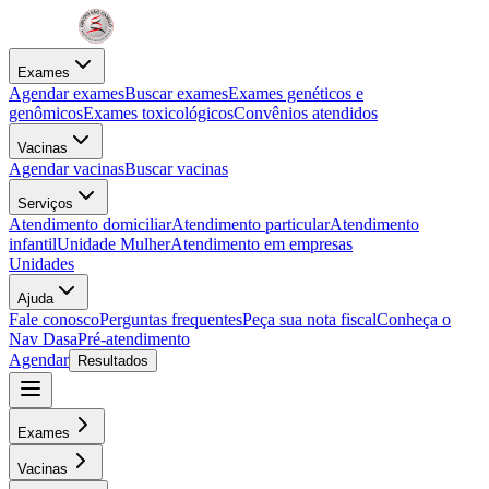
Exames
Agendar exames
Buscar exames
Exames genéticos e
genômicos
Exames toxicológicos
Convênios atendidos
Vacinas
Agendar vacinas
Buscar vacinas
Serviços
Atendimento domiciliar
Atendimento particular
Atendimento
infantil
Unidade Mulher
Atendimento em empresas
Unidades
Ajuda
Fale conosco
Perguntas frequentes
Peça sua nota fiscal
Conheça o
Nav Dasa
Pré-atendimento
Agendar
Resultados
Exames
Vacinas