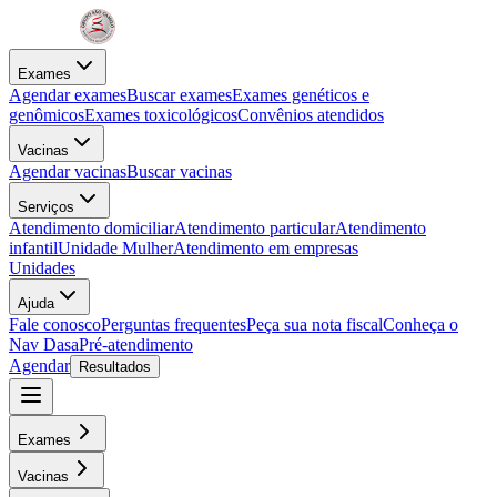
Exames
Agendar exames
Buscar exames
Exames genéticos e
genômicos
Exames toxicológicos
Convênios atendidos
Vacinas
Agendar vacinas
Buscar vacinas
Serviços
Atendimento domiciliar
Atendimento particular
Atendimento
infantil
Unidade Mulher
Atendimento em empresas
Unidades
Ajuda
Fale conosco
Perguntas frequentes
Peça sua nota fiscal
Conheça o
Nav Dasa
Pré-atendimento
Agendar
Resultados
Exames
Vacinas