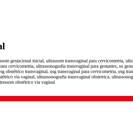
al
assom gestacional inicial, ultrassom transvaginal para cervicometria, ultr
para cervicometria, ultrassonografia transvaginal para gestantes, us gesta
usg obstétrico transvaginal, usg transvaginal para cervicometria, usg tran
tétrico via vaginal, ultrassonografia transvaginal obstetrica, ultrassonogr
ltrassom obstétrico via vaginal