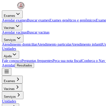
Exames
Agendar exames
Buscar exames
Exames genéticos e genômicos
Exames
Vacinas
Agendar vacinas
Buscar vacinas
Serviços
Atendimento domiciliar
Atendimento particular
Atendimento infantil
Un
Unidades
Ajuda
Fale conosco
Perguntas frequentes
Peça sua nota fiscal
Conheça o Nav
Agendar
Resultados
Exames
Vacinas
Serviços
Unidades