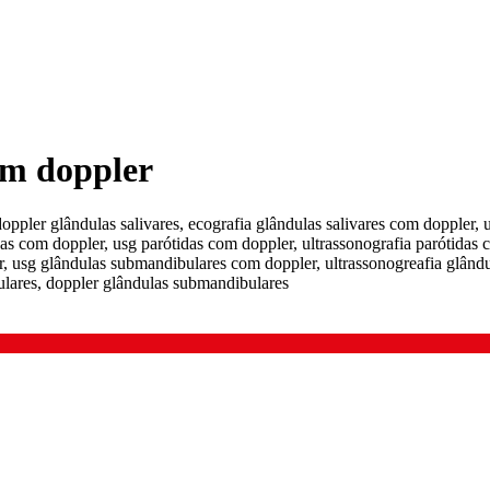
om doppler
doppler glândulas salivares, ecografia glândulas salivares com doppler, 
das com doppler, usg parótidas com doppler, ultrassonografia parótidas 
r, usg glândulas submandibulares com doppler, ultrassonogreafia glând
lares, doppler glândulas submandibulares