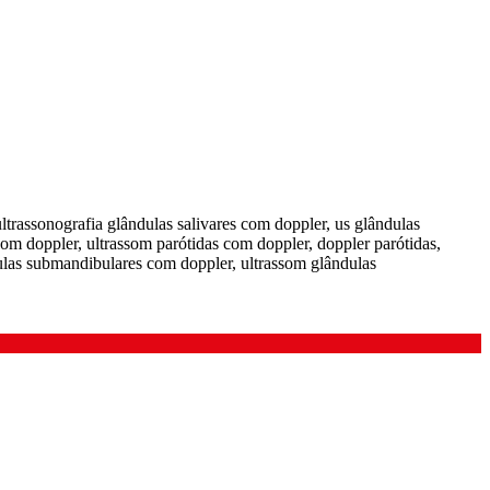
ultrassonografia glândulas salivares com doppler, us glândulas
com doppler, ultrassom parótidas com doppler, doppler parótidas,
ulas submandibulares com doppler, ultrassom glândulas