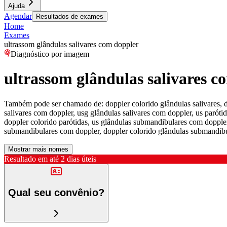
Ajuda
Agendar
Resultados de exames
Home
Exames
ultrassom glândulas salivares com doppler
Diagnóstico por imagem
ultrassom glândulas salivares c
Também pode ser chamado de:
doppler colorido glândulas salivares, 
salivares com doppler, usg glândulas salivares com doppler, us paróti
doppler colorido parótidas, us glândulas submandibulares com dopple
submandibulares com doppler, doppler colorido glândulas submandibu
Mostrar mais nomes
Resultado em até
2 dias úteis
Qual seu convênio?