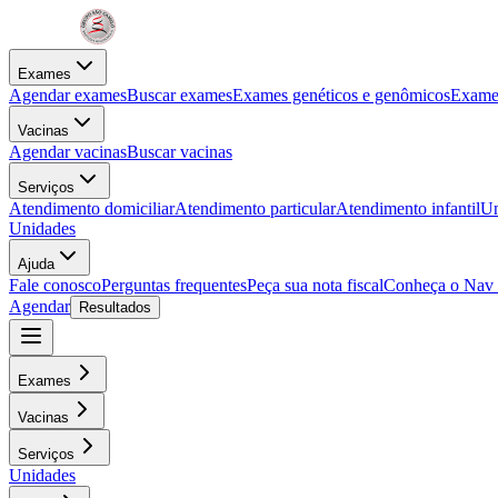
Exames
Agendar exames
Buscar exames
Exames genéticos e genômicos
Exames
Vacinas
Agendar vacinas
Buscar vacinas
Serviços
Atendimento domiciliar
Atendimento particular
Atendimento infantil
Un
Unidades
Ajuda
Fale conosco
Perguntas frequentes
Peça sua nota fiscal
Conheça o Nav
Agendar
Resultados
Exames
Vacinas
Serviços
Unidades