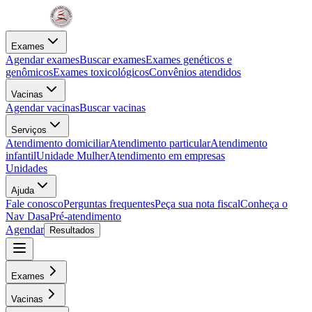
Exames
Agendar exames
Buscar exames
Exames genéticos e
genômicos
Exames toxicológicos
Convênios atendidos
Vacinas
Agendar vacinas
Buscar vacinas
Serviços
Atendimento domiciliar
Atendimento particular
Atendimento
infantil
Unidade Mulher
Atendimento em empresas
Unidades
Ajuda
Fale conosco
Perguntas frequentes
Peça sua nota fiscal
Conheça o
Nav Dasa
Pré-atendimento
Agendar
Resultados
Exames
Vacinas