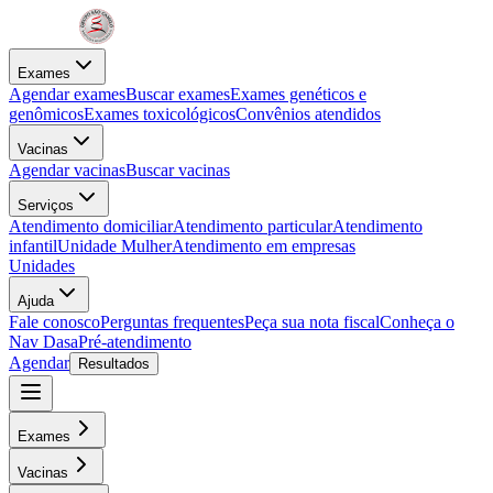
Exames
Agendar exames
Buscar exames
Exames genéticos e
genômicos
Exames toxicológicos
Convênios atendidos
Vacinas
Agendar vacinas
Buscar vacinas
Serviços
Atendimento domiciliar
Atendimento particular
Atendimento
infantil
Unidade Mulher
Atendimento em empresas
Unidades
Ajuda
Fale conosco
Perguntas frequentes
Peça sua nota fiscal
Conheça o
Nav Dasa
Pré-atendimento
Agendar
Resultados
Exames
Vacinas