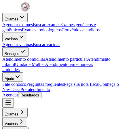
Exames
Agendar exames
Buscar exames
Exames genéticos e
genômicos
Exames toxicológicos
Convênios atendidos
Vacinas
Agendar vacinas
Buscar vacinas
Serviços
Atendimento domiciliar
Atendimento particular
Atendimento
infantil
Unidade Mulher
Atendimento em empresas
Unidades
Ajuda
Fale conosco
Perguntas frequentes
Peça sua nota fiscal
Conheça o
Nav Dasa
Pré-atendimento
Agendar
Resultados
Exames
Vacinas