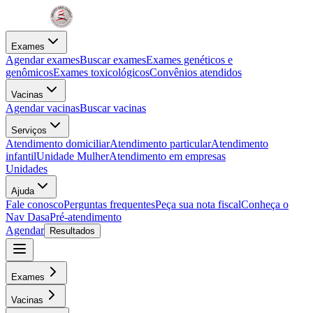
Exames
Agendar exames
Buscar exames
Exames genéticos e
genômicos
Exames toxicológicos
Convênios atendidos
Vacinas
Agendar vacinas
Buscar vacinas
Serviços
Atendimento domiciliar
Atendimento particular
Atendimento
infantil
Unidade Mulher
Atendimento em empresas
Unidades
Ajuda
Fale conosco
Perguntas frequentes
Peça sua nota fiscal
Conheça o
Nav Dasa
Pré-atendimento
Agendar
Resultados
Exames
Vacinas