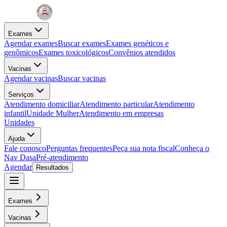
Exames
Agendar exames
Buscar exames
Exames genéticos e
genômicos
Exames toxicológicos
Convênios atendidos
Vacinas
Agendar vacinas
Buscar vacinas
Serviços
Atendimento domiciliar
Atendimento particular
Atendimento
infantil
Unidade Mulher
Atendimento em empresas
Unidades
Ajuda
Fale conosco
Perguntas frequentes
Peça sua nota fiscal
Conheça o
Nav Dasa
Pré-atendimento
Agendar
Resultados
Exames
Vacinas