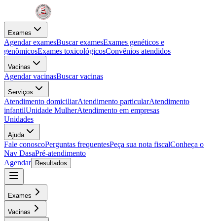
Exames
Agendar exames
Buscar exames
Exames genéticos e
genômicos
Exames toxicológicos
Convênios atendidos
Vacinas
Agendar vacinas
Buscar vacinas
Serviços
Atendimento domiciliar
Atendimento particular
Atendimento
infantil
Unidade Mulher
Atendimento em empresas
Unidades
Ajuda
Fale conosco
Perguntas frequentes
Peça sua nota fiscal
Conheça o
Nav Dasa
Pré-atendimento
Agendar
Resultados
Exames
Vacinas