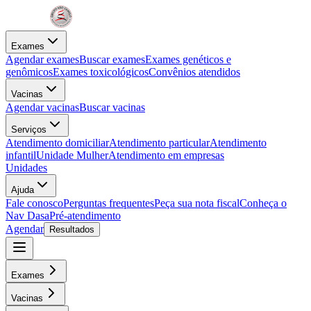
Exames
Agendar exames
Buscar exames
Exames genéticos e
genômicos
Exames toxicológicos
Convênios atendidos
Vacinas
Agendar vacinas
Buscar vacinas
Serviços
Atendimento domiciliar
Atendimento particular
Atendimento
infantil
Unidade Mulher
Atendimento em empresas
Unidades
Ajuda
Fale conosco
Perguntas frequentes
Peça sua nota fiscal
Conheça o
Nav Dasa
Pré-atendimento
Agendar
Resultados
Exames
Vacinas