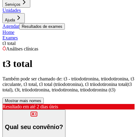
Serviços
Unidades
Ajuda
Agendar
Resultados de exames
Home
Exames
t3 total
Análises clínicas
t3 total
Também pode ser chamado de:
t3 - triiodotironina, triiodotironina, t3
circulante, t3 total, t3 total (triiodotronina), t3 triiodotironina total(t3
total), t3t, triiodotironina, triodotironina, triiodotironina (t3)
Mostrar mais nomes
Resultado em até
2 dias úteis
Qual seu convênio?