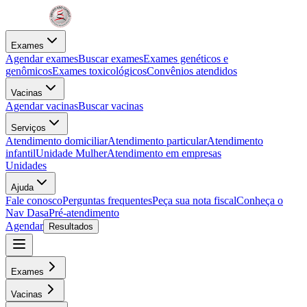
Exames
Agendar exames
Buscar exames
Exames genéticos e
genômicos
Exames toxicológicos
Convênios atendidos
Vacinas
Agendar vacinas
Buscar vacinas
Serviços
Atendimento domiciliar
Atendimento particular
Atendimento
infantil
Unidade Mulher
Atendimento em empresas
Unidades
Ajuda
Fale conosco
Perguntas frequentes
Peça sua nota fiscal
Conheça o
Nav Dasa
Pré-atendimento
Agendar
Resultados
Exames
Vacinas