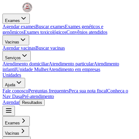
Exames
Agendar exames
Buscar exames
Exames genéticos e
genômicos
Exames toxicológicos
Convênios atendidos
Vacinas
Agendar vacinas
Buscar vacinas
Serviços
Atendimento domiciliar
Atendimento particular
Atendimento
infantil
Unidade Mulher
Atendimento em empresas
Unidades
Ajuda
Fale conosco
Perguntas frequentes
Peça sua nota fiscal
Conheça o
Nav Dasa
Pré-atendimento
Agendar
Resultados
Exames
Vacinas