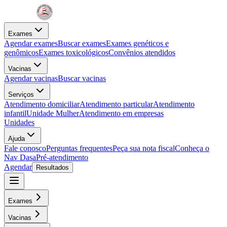
Exames
Agendar exames
Buscar exames
Exames genéticos e
genômicos
Exames toxicológicos
Convênios atendidos
Vacinas
Agendar vacinas
Buscar vacinas
Serviços
Atendimento domiciliar
Atendimento particular
Atendimento
infantil
Unidade Mulher
Atendimento em empresas
Unidades
Ajuda
Fale conosco
Perguntas frequentes
Peça sua nota fiscal
Conheça o
Nav Dasa
Pré-atendimento
Agendar
Resultados
Exames
Vacinas