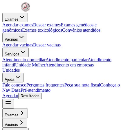
Exames
Agendar exames
Buscar exames
Exames genéticos e
genômicos
Exames toxicológicos
Convênios atendidos
Vacinas
Agendar vacinas
Buscar vacinas
Serviços
Atendimento domiciliar
Atendimento particular
Atendimento
infantil
Unidade Mulher
Atendimento em empresas
Unidades
Ajuda
Fale conosco
Perguntas frequentes
Peça sua nota fiscal
Conheça o
Nav Dasa
Pré-atendimento
Agendar
Resultados
Exames
Vacinas