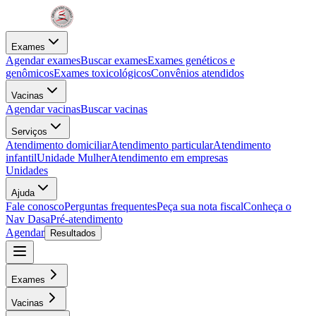
Exames
Agendar exames
Buscar exames
Exames genéticos e
genômicos
Exames toxicológicos
Convênios atendidos
Vacinas
Agendar vacinas
Buscar vacinas
Serviços
Atendimento domiciliar
Atendimento particular
Atendimento
infantil
Unidade Mulher
Atendimento em empresas
Unidades
Ajuda
Fale conosco
Perguntas frequentes
Peça sua nota fiscal
Conheça o
Nav Dasa
Pré-atendimento
Agendar
Resultados
Exames
Vacinas