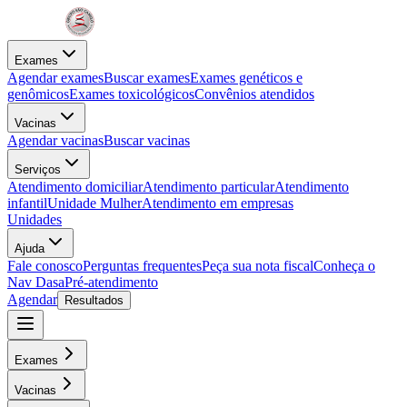
Exames
Agendar exames
Buscar exames
Exames genéticos e
genômicos
Exames toxicológicos
Convênios atendidos
Vacinas
Agendar vacinas
Buscar vacinas
Serviços
Atendimento domiciliar
Atendimento particular
Atendimento
infantil
Unidade Mulher
Atendimento em empresas
Unidades
Ajuda
Fale conosco
Perguntas frequentes
Peça sua nota fiscal
Conheça o
Nav Dasa
Pré-atendimento
Agendar
Resultados
Exames
Vacinas