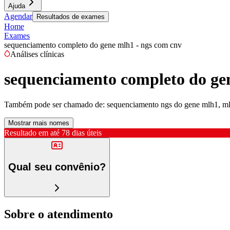
Ajuda
Agendar
Resultados de exames
Home
Exames
sequenciamento completo do gene mlh1 - ngs com cnv
Análises clínicas
sequenciamento completo do ge
Também pode ser chamado de:
sequenciamento ngs do gene mlh1, ml
Mostrar mais nomes
Resultado em até
78 dias úteis
Qual seu convênio?
Sobre o atendimento