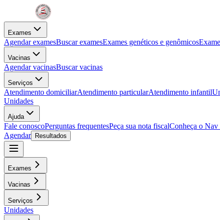
Exames
Agendar exames
Buscar exames
Exames genéticos e genômicos
Exames
Vacinas
Agendar vacinas
Buscar vacinas
Serviços
Atendimento domiciliar
Atendimento particular
Atendimento infantil
Un
Unidades
Ajuda
Fale conosco
Perguntas frequentes
Peça sua nota fiscal
Conheça o Nav
Agendar
Resultados
Exames
Vacinas
Serviços
Unidades