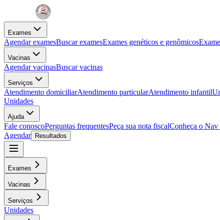
Exames
Agendar exames
Buscar exames
Exames genéticos e genômicos
Exames
Vacinas
Agendar vacinas
Buscar vacinas
Serviços
Atendimento domiciliar
Atendimento particular
Atendimento infantil
Un
Unidades
Ajuda
Fale conosco
Perguntas frequentes
Peça sua nota fiscal
Conheça o Nav
Agendar
Resultados
Exames
Vacinas
Serviços
Unidades