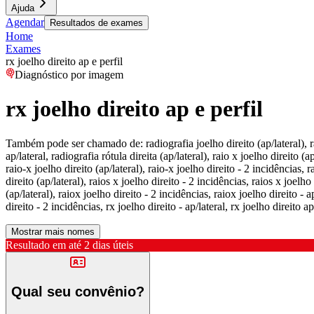
Ajuda
Agendar
Resultados de exames
Home
Exames
rx joelho direito ap e perfil
Diagnóstico por imagem
rx joelho direito ap e perfil
Também pode ser chamado de:
radiografia joelho direito (ap/lateral), 
ap/lateral, radiografia rótula direita (ap/lateral), raio x joelho direito (ap
raio-x joelho direito (ap/lateral), raio-x joelho direito - 2 incidências, ra
direito (ap/lateral), raios x joelho direito - 2 incidências, raios x joelho 
(ap/lateral), raiox joelho direito - 2 incidências, raiox joelho direito - ap
direito - 2 incidências, rx joelho direito - ap/lateral, rx joelho direito ap 
Mostrar mais nomes
Resultado em até
2 dias úteis
Qual seu convênio?