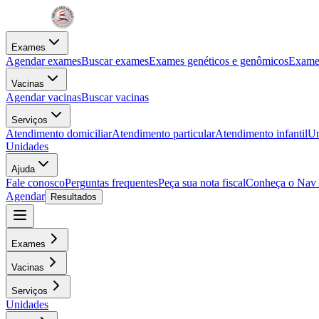
Exames
Agendar exames
Buscar exames
Exames genéticos e genômicos
Exames
Vacinas
Agendar vacinas
Buscar vacinas
Serviços
Atendimento domiciliar
Atendimento particular
Atendimento infantil
Un
Unidades
Ajuda
Fale conosco
Perguntas frequentes
Peça sua nota fiscal
Conheça o Nav
Agendar
Resultados
Exames
Vacinas
Serviços
Unidades