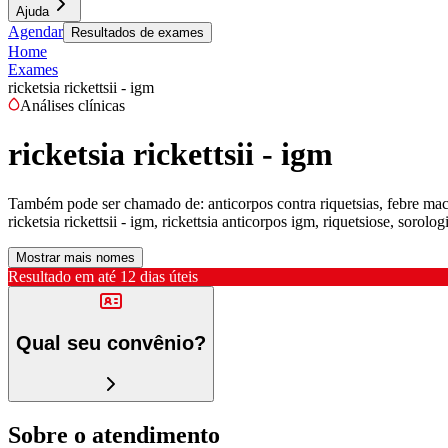
Ajuda
Agendar
Resultados de exames
Home
Exames
ricketsia rickettsii - igm
Análises clínicas
ricketsia rickettsii - igm
Também pode ser chamado de:
anticorpos contra riquetsias, febre m
ricketsia rickettsii - igm, rickettsia anticorpos igm, riquetsiose, sorolo
Mostrar mais nomes
Resultado em até
12 dias úteis
Qual seu convênio?
Sobre o atendimento