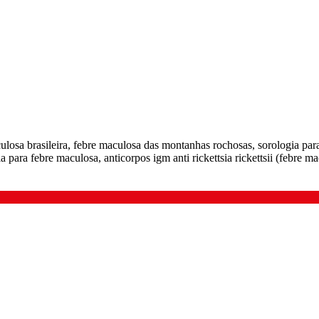
aculosa brasileira, febre maculosa das montanhas rochosas, sorologia pa
gia para febre maculosa, anticorpos igm anti rickettsia rickettsii (febre m