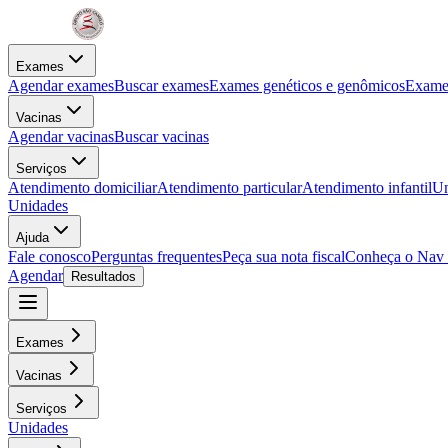
Exames
Agendar exames
Buscar exames
Exames genéticos e genômicos
Exames
Vacinas
Agendar vacinas
Buscar vacinas
Serviços
Atendimento domiciliar
Atendimento particular
Atendimento infantil
Un
Unidades
Ajuda
Fale conosco
Perguntas frequentes
Peça sua nota fiscal
Conheça o Nav
Agendar
Resultados
Exames
Vacinas
Serviços
Unidades