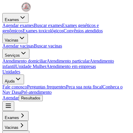
Exames
Agendar exames
Buscar exames
Exames genéticos e
genômicos
Exames toxicológicos
Convênios atendidos
Vacinas
Agendar vacinas
Buscar vacinas
Serviços
Atendimento domiciliar
Atendimento particular
Atendimento
infantil
Unidade Mulher
Atendimento em empresas
Unidades
Ajuda
Fale conosco
Perguntas frequentes
Peça sua nota fiscal
Conheça o
Nav Dasa
Pré-atendimento
Agendar
Resultados
Exames
Vacinas