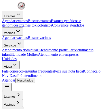
Exames
Agendar exames
Buscar exames
Exames genéticos e
genômicos
Exames toxicológicos
Convênios atendidos
Vacinas
Agendar vacinas
Buscar vacinas
Serviços
Atendimento domiciliar
Atendimento particular
Atendimento
infantil
Unidade Mulher
Atendimento em empresas
Unidades
Ajuda
Fale conosco
Perguntas frequentes
Peça sua nota fiscal
Conheça o
Nav Dasa
Pré-atendimento
Agendar
Resultados
Exames
Vacinas