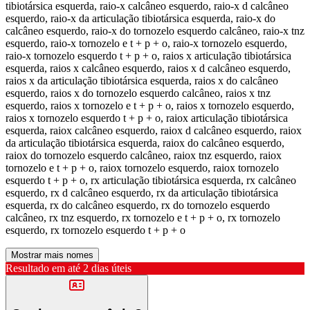
tibiotársica esquerda, raio-x calcâneo esquerdo, raio-x d calcâneo
esquerdo, raio-x da articulação tibiotársica esquerda, raio-x do
calcâneo esquerdo, raio-x do tornozelo esquerdo calcâneo, raio-x tnz
esquerdo, raio-x tornozelo e t + p + o, raio-x tornozelo esquerdo,
raio-x tornozelo esquerdo t + p + o, raios x articulação tibiotársica
esquerda, raios x calcâneo esquerdo, raios x d calcâneo esquerdo,
raios x da articulação tibiotársica esquerda, raios x do calcâneo
esquerdo, raios x do tornozelo esquerdo calcâneo, raios x tnz
esquerdo, raios x tornozelo e t + p + o, raios x tornozelo esquerdo,
raios x tornozelo esquerdo t + p + o, raiox articulação tibiotársica
esquerda, raiox calcâneo esquerdo, raiox d calcâneo esquerdo, raiox
da articulação tibiotársica esquerda, raiox do calcâneo esquerdo,
raiox do tornozelo esquerdo calcâneo, raiox tnz esquerdo, raiox
tornozelo e t + p + o, raiox tornozelo esquerdo, raiox tornozelo
esquerdo t + p + o, rx articulação tibiotársica esquerda, rx calcâneo
esquerdo, rx d calcâneo esquerdo, rx da articulação tibiotársica
esquerda, rx do calcâneo esquerdo, rx do tornozelo esquerdo
calcâneo, rx tnz esquerdo, rx tornozelo e t + p + o, rx tornozelo
esquerdo, rx tornozelo esquerdo t + p + o
Mostrar mais nomes
Resultado em até
2 dias úteis