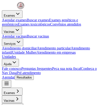
Exames
Agendar exames
Buscar exames
Exames genéticos e
genômicos
Exames toxicológicos
Convênios atendidos
Vacinas
Agendar vacinas
Buscar vacinas
Serviços
Atendimento domiciliar
Atendimento particular
Atendimento
infantil
Unidade Mulher
Atendimento em empresas
Unidades
Ajuda
Fale conosco
Perguntas frequentes
Peça sua nota fiscal
Conheça o
Nav Dasa
Pré-atendimento
Agendar
Resultados
Exames
Vacinas