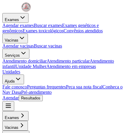
Exames
Agendar exames
Buscar exames
Exames genéticos e
genômicos
Exames toxicológicos
Convênios atendidos
Vacinas
Agendar vacinas
Buscar vacinas
Serviços
Atendimento domiciliar
Atendimento particular
Atendimento
infantil
Unidade Mulher
Atendimento em empresas
Unidades
Ajuda
Fale conosco
Perguntas frequentes
Peça sua nota fiscal
Conheça o
Nav Dasa
Pré-atendimento
Agendar
Resultados
Exames
Vacinas