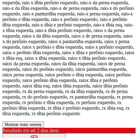
esquerda, raio x tíbia perônio esquerdo, raio-x da perna esquerda,
raio-x da tíbia esquerda, raio-x de perna esquerda, raio-x do perônio
esquerdo, raio-x panturrilha esquerda, raio-x perna esquerda, raio-x
perônio e tíbia esquerda, raio-x perônio esquerdo, raio-x perônio
tíbia esquerda, raio-x tíbia e perônio esquerdo, raio-x tíbia esq, raio-
x tíbia esquerda, raio-x tíbia perônio esquerdo, raios x da perna
esquerda, raios x da tíbia esquerda, raios x de perna esquerda, raios
x do perônio esquerdo, raios x panturrilha esquerda, raios x perna
esquerda, raios x perônio e tíbia esquerda, raios x perônio esquerdo,
raios x perônio tíbia esquerda, raios x tíbia e perônio esquerdo, raios
x tíbia esq, raios x tíbia esquerda, raios x tíbia perônio esquerdo,
raiox da perna esquerda, raiox da tíbia esquerda, raiox de perna
esquerda, raiox do perônio esquerdo, raiox panturrilha esquerda,
raiox perna esquerda, raiox perônio e tíbia esquerda, raiox perônio
esquerdo, raiox perônio tíbia esquerda, raiox tíbia e perônio
esquerdo, raiox tíbia esq, raiox tíbia esquerda, raiox tíbia perônio
esquerdo, rx da perna esquerda, rx da tíbia esquerda, rx de perna
esquerda, rx do perônio esquerdo, rx panturrilha esquerda, rx perna
esquerda, rx perônio e tíbia esquerda, rx perônio esquerdo, rx
perônio tíbia esquerda, rx tíbia e perônio esquerdo, rx tíbia esq, rx
tíbia esquerda, rx tíbia perônio esquerdo
Mostrar mais nomes
Resultado em até
2 dias úteis