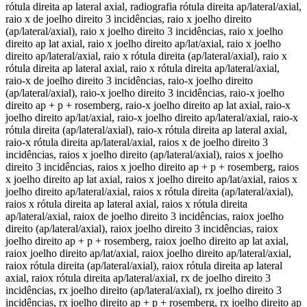
rótula direita ap lateral axial, radiografia rótula direita ap/lateral/axial,
raio x de joelho direito 3 incidências, raio x joelho direito
(ap/lateral/axial), raio x joelho direito 3 incidências, raio x joelho
direito ap lat axial, raio x joelho direito ap/lat/axial, raio x joelho
direito ap/lateral/axial, raio x rótula direita (ap/lateral/axial), raio x
rótula direita ap lateral axial, raio x rótula direita ap/lateral/axial,
raio-x de joelho direito 3 incidências, raio-x joelho direito
(ap/lateral/axial), raio-x joelho direito 3 incidências, raio-x joelho
direito ap + p + rosemberg, raio-x joelho direito ap lat axial, raio-x
joelho direito ap/lat/axial, raio-x joelho direito ap/lateral/axial, raio-x
rótula direita (ap/lateral/axial), raio-x rótula direita ap lateral axial,
raio-x rótula direita ap/lateral/axial, raios x de joelho direito 3
incidências, raios x joelho direito (ap/lateral/axial), raios x joelho
direito 3 incidências, raios x joelho direito ap + p + rosemberg, raios
x joelho direito ap lat axial, raios x joelho direito ap/lat/axial, raios x
joelho direito ap/lateral/axial, raios x rótula direita (ap/lateral/axial),
raios x rótula direita ap lateral axial, raios x rótula direita
ap/lateral/axial, raiox de joelho direito 3 incidências, raiox joelho
direito (ap/lateral/axial), raiox joelho direito 3 incidências, raiox
joelho direito ap + p + rosemberg, raiox joelho direito ap lat axial,
raiox joelho direito ap/lat/axial, raiox joelho direito ap/lateral/axial,
raiox rótula direita (ap/lateral/axial), raiox rótula direita ap lateral
axial, raiox rótula direita ap/lateral/axial, rx de joelho direito 3
incidências, rx joelho direito (ap/lateral/axial), rx joelho direito 3
incidências, rx joelho direito ap + p + rosemberg, rx joelho direito ap