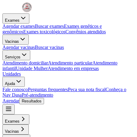
Exames
Agendar exames
Buscar exames
Exames genéticos e
genômicos
Exames toxicológicos
Convênios atendidos
Vacinas
Agendar vacinas
Buscar vacinas
Serviços
Atendimento domiciliar
Atendimento particular
Atendimento
infantil
Unidade Mulher
Atendimento em empresas
Unidades
Ajuda
Fale conosco
Perguntas frequentes
Peça sua nota fiscal
Conheça o
Nav Dasa
Pré-atendimento
Agendar
Resultados
Exames
Vacinas