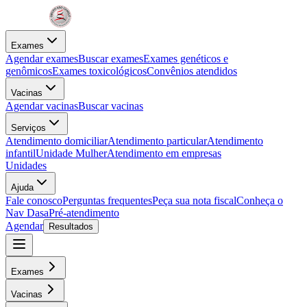
Exames
Agendar exames
Buscar exames
Exames genéticos e
genômicos
Exames toxicológicos
Convênios atendidos
Vacinas
Agendar vacinas
Buscar vacinas
Serviços
Atendimento domiciliar
Atendimento particular
Atendimento
infantil
Unidade Mulher
Atendimento em empresas
Unidades
Ajuda
Fale conosco
Perguntas frequentes
Peça sua nota fiscal
Conheça o
Nav Dasa
Pré-atendimento
Agendar
Resultados
Exames
Vacinas