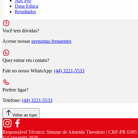
Nav Pro
Dasa Educa
Resultados
Você tem dúvidas?
Acesse nossas
perguntas frequentes
Quer entrar em contato?
Fale no nosso WhatsApp:
(44) 3221-5533
Prefere ligar?
Telefone:
(44) 3221-5533
Voltar ao topo
Responsável Técnico:
Simone de Almeida Theodoro | CRF-PR 6395
© Copyright
2026