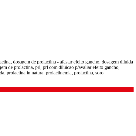
actina, dosagem de prolactina - afastar efeito gancho, dosagem diluida
em de prolactina, prl, prl com diluicao p/avaliar efeito gancho,
da, prolactina in natura, prolactinemia, prolactina, soro