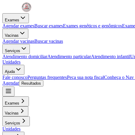
Exames
Agendar exames
Buscar exames
Exames genéticos e genômicos
Exames
Vacinas
Agendar vacinas
Buscar vacinas
Serviços
Atendimento domiciliar
Atendimento particular
Atendimento infantil
Un
Unidades
Ajuda
Fale conosco
Perguntas frequentes
Peça sua nota fiscal
Conheça o Nav
Agendar
Resultados
Exames
Vacinas
Serviços
Unidades