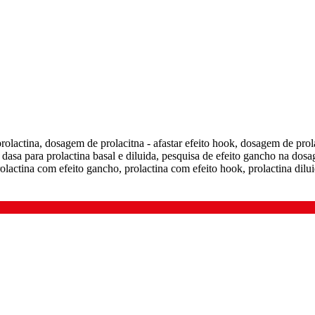
rolactina, dosagem de prolacitna - afastar efeito hook, dosagem de prol
dasa para prolactina basal e diluida, pesquisa de efeito gancho na dosag
rolactina com efeito gancho, prolactina com efeito hook, prolactina dilui