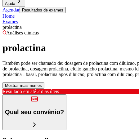
Ajuda
Agendar
Resultados de exames
Home
Exames
prolactina
Análises clínicas
prolactina
Também pode ser chamado de:
dosagem de prolactina com diluicao, p
de prolactina, dosagem prolactina, efeito gancho prolactina, mesmo id 
prolactina - basal, prolactina apos diluicao, prolactina com diluicao, p
Mostrar mais nomes
Resultado em até
2 dias úteis
Qual seu convênio?