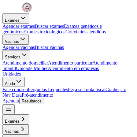
Exames
Agendar exames
Buscar exames
Exames genéticos e
genômicos
Exames toxicológicos
Convênios atendidos
Vacinas
Agendar vacinas
Buscar vacinas
Serviços
Atendimento domiciliar
Atendimento particular
Atendimento
infantil
Unidade Mulher
Atendimento em empresas
Unidades
Ajuda
Fale conosco
Perguntas frequentes
Peça sua nota fiscal
Conheça o
Nav Dasa
Pré-atendimento
Agendar
Resultados
Exames
Vacinas