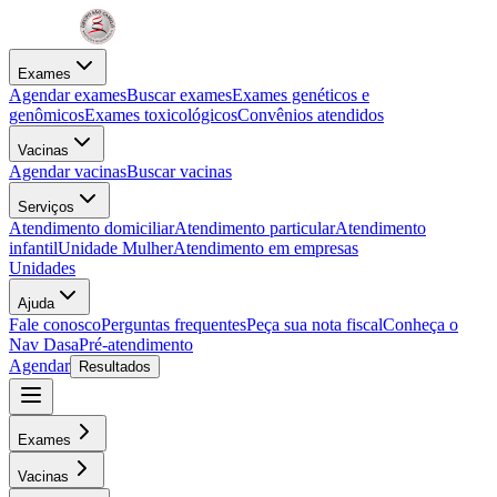
Exames
Agendar exames
Buscar exames
Exames genéticos e
genômicos
Exames toxicológicos
Convênios atendidos
Vacinas
Agendar vacinas
Buscar vacinas
Serviços
Atendimento domiciliar
Atendimento particular
Atendimento
infantil
Unidade Mulher
Atendimento em empresas
Unidades
Ajuda
Fale conosco
Perguntas frequentes
Peça sua nota fiscal
Conheça o
Nav Dasa
Pré-atendimento
Agendar
Resultados
Exames
Vacinas