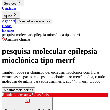
Serviços
Unidades
Ajuda
Agendar
Resultados de exames
Home
Exames
pesquisa molecular epilepsia mioclônica tipo merrf
Análises clínicas
pesquisa molecular epilepsia
mioclônica tipo merrf
Também pode ser chamado de:
epilepsia mioclonica com fibras
vermelhas rasgadas, epilepsia mioclonica tipo merrf, mtdna, estudo
molecular de mtdna para epilepsia merrf, a8344g, merrf, t8356c
Mostrar mais nomes
Resultado em até
45 dias úteis