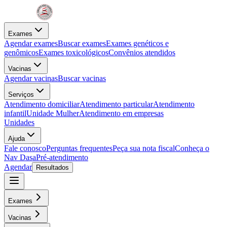
Exames
Agendar exames
Buscar exames
Exames genéticos e
genômicos
Exames toxicológicos
Convênios atendidos
Vacinas
Agendar vacinas
Buscar vacinas
Serviços
Atendimento domiciliar
Atendimento particular
Atendimento
infantil
Unidade Mulher
Atendimento em empresas
Unidades
Ajuda
Fale conosco
Perguntas frequentes
Peça sua nota fiscal
Conheça o
Nav Dasa
Pré-atendimento
Agendar
Resultados
Exames
Vacinas