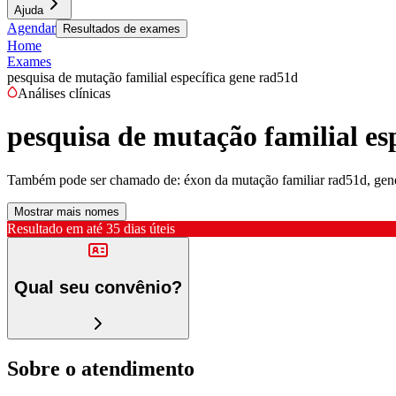
Ajuda
Agendar
Resultados de exames
Home
Exames
pesquisa de mutação familial específica gene rad51d
Análises clínicas
pesquisa de mutação familial es
Também pode ser chamado de:
éxon da mutação familiar rad51d, ge
Mostrar mais nomes
Resultado em até
35 dias úteis
Qual seu convênio?
Sobre o atendimento