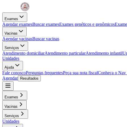
Exames
Agendar exames
Buscar exames
Exames genéticos e genômicos
Exames
Vacinas
Agendar vacinas
Buscar vacinas
Serviços
Atendimento domiciliar
Atendimento particular
Atendimento infantil
Un
Unidades
Ajuda
Fale conosco
Perguntas frequentes
Peça sua nota fiscal
Conheça o Nav
Agendar
Resultados
Exames
Vacinas
Serviços
Unidades