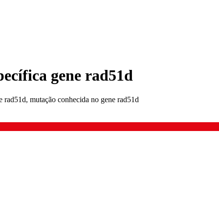
pecífica gene rad51d
ne rad51d, mutação conhecida no gene rad51d