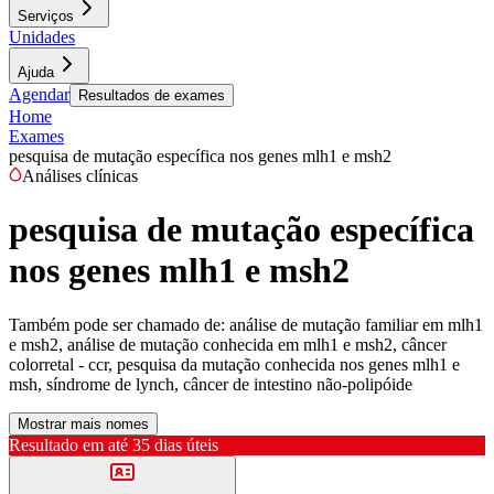
Serviços
Unidades
Ajuda
Agendar
Resultados de exames
Home
Exames
pesquisa de mutação específica nos genes mlh1 e msh2
Análises clínicas
pesquisa de mutação específica
nos genes mlh1 e msh2
Também pode ser chamado de:
análise de mutação familiar em mlh1
e msh2, análise de mutação conhecida em mlh1 e msh2, câncer
colorretal - ccr, pesquisa da mutação conhecida nos genes mlh1 e
msh, síndrome de lynch, câncer de intestino não-polipóide
Mostrar mais nomes
Resultado em até
35 dias úteis