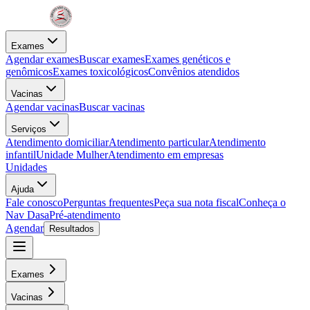
Exames
Agendar exames
Buscar exames
Exames genéticos e
genômicos
Exames toxicológicos
Convênios atendidos
Vacinas
Agendar vacinas
Buscar vacinas
Serviços
Atendimento domiciliar
Atendimento particular
Atendimento
infantil
Unidade Mulher
Atendimento em empresas
Unidades
Ajuda
Fale conosco
Perguntas frequentes
Peça sua nota fiscal
Conheça o
Nav Dasa
Pré-atendimento
Agendar
Resultados
Exames
Vacinas