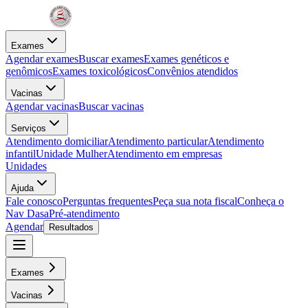
Exames
Agendar exames
Buscar exames
Exames genéticos e
genômicos
Exames toxicológicos
Convênios atendidos
Vacinas
Agendar vacinas
Buscar vacinas
Serviços
Atendimento domiciliar
Atendimento particular
Atendimento
infantil
Unidade Mulher
Atendimento em empresas
Unidades
Ajuda
Fale conosco
Perguntas frequentes
Peça sua nota fiscal
Conheça o
Nav Dasa
Pré-atendimento
Agendar
Resultados
Exames
Vacinas