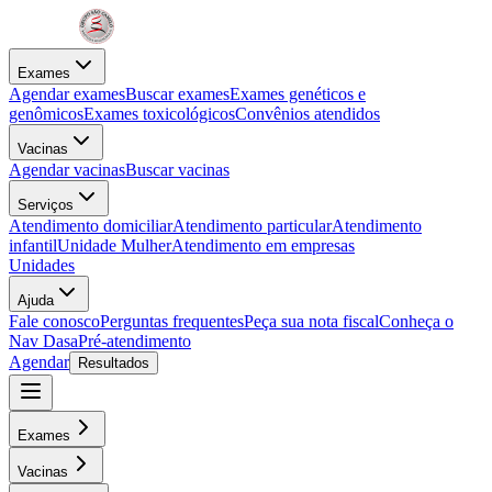
Exames
Agendar exames
Buscar exames
Exames genéticos e
genômicos
Exames toxicológicos
Convênios atendidos
Vacinas
Agendar vacinas
Buscar vacinas
Serviços
Atendimento domiciliar
Atendimento particular
Atendimento
infantil
Unidade Mulher
Atendimento em empresas
Unidades
Ajuda
Fale conosco
Perguntas frequentes
Peça sua nota fiscal
Conheça o
Nav Dasa
Pré-atendimento
Agendar
Resultados
Exames
Vacinas