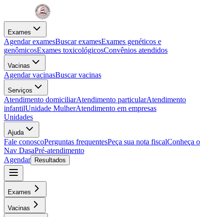
Exames
Agendar exames
Buscar exames
Exames genéticos e
genômicos
Exames toxicológicos
Convênios atendidos
Vacinas
Agendar vacinas
Buscar vacinas
Serviços
Atendimento domiciliar
Atendimento particular
Atendimento
infantil
Unidade Mulher
Atendimento em empresas
Unidades
Ajuda
Fale conosco
Perguntas frequentes
Peça sua nota fiscal
Conheça o
Nav Dasa
Pré-atendimento
Agendar
Resultados
Exames
Vacinas