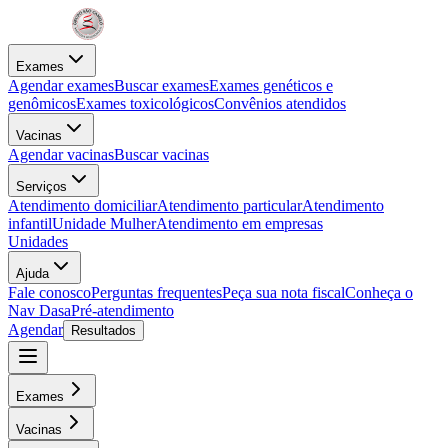
Exames
Agendar exames
Buscar exames
Exames genéticos e
genômicos
Exames toxicológicos
Convênios atendidos
Vacinas
Agendar vacinas
Buscar vacinas
Serviços
Atendimento domiciliar
Atendimento particular
Atendimento
infantil
Unidade Mulher
Atendimento em empresas
Unidades
Ajuda
Fale conosco
Perguntas frequentes
Peça sua nota fiscal
Conheça o
Nav Dasa
Pré-atendimento
Agendar
Resultados
Exames
Vacinas