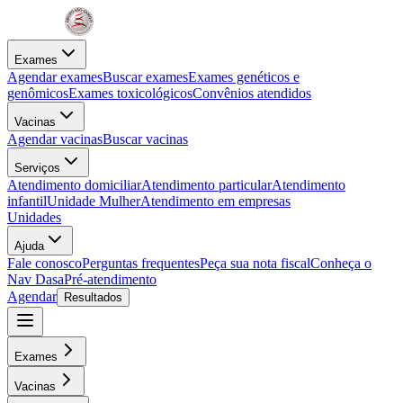
Exames
Agendar exames
Buscar exames
Exames genéticos e
genômicos
Exames toxicológicos
Convênios atendidos
Vacinas
Agendar vacinas
Buscar vacinas
Serviços
Atendimento domiciliar
Atendimento particular
Atendimento
infantil
Unidade Mulher
Atendimento em empresas
Unidades
Ajuda
Fale conosco
Perguntas frequentes
Peça sua nota fiscal
Conheça o
Nav Dasa
Pré-atendimento
Agendar
Resultados
Exames
Vacinas