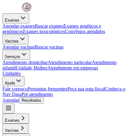
Exames
Agendar exames
Buscar exames
Exames genéticos e
genômicos
Exames toxicológicos
Convênios atendidos
Vacinas
Agendar vacinas
Buscar vacinas
Serviços
Atendimento domiciliar
Atendimento particular
Atendimento
infantil
Unidade Mulher
Atendimento em empresas
Unidades
Ajuda
Fale conosco
Perguntas frequentes
Peça sua nota fiscal
Conheça o
Nav Dasa
Pré-atendimento
Agendar
Resultados
Exames
Vacinas