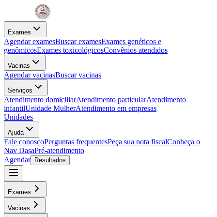
Exames
Agendar exames
Buscar exames
Exames genéticos e
genômicos
Exames toxicológicos
Convênios atendidos
Vacinas
Agendar vacinas
Buscar vacinas
Serviços
Atendimento domiciliar
Atendimento particular
Atendimento
infantil
Unidade Mulher
Atendimento em empresas
Unidades
Ajuda
Fale conosco
Perguntas frequentes
Peça sua nota fiscal
Conheça o
Nav Dasa
Pré-atendimento
Agendar
Resultados
Exames
Vacinas