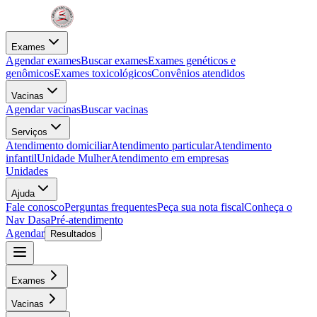
Exames
Agendar exames
Buscar exames
Exames genéticos e
genômicos
Exames toxicológicos
Convênios atendidos
Vacinas
Agendar vacinas
Buscar vacinas
Serviços
Atendimento domiciliar
Atendimento particular
Atendimento
infantil
Unidade Mulher
Atendimento em empresas
Unidades
Ajuda
Fale conosco
Perguntas frequentes
Peça sua nota fiscal
Conheça o
Nav Dasa
Pré-atendimento
Agendar
Resultados
Exames
Vacinas