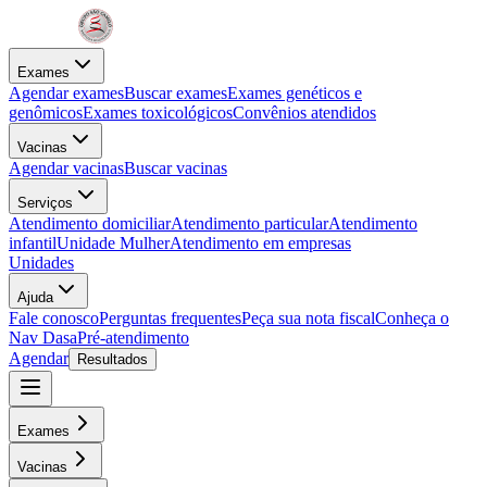
Exames
Agendar exames
Buscar exames
Exames genéticos e
genômicos
Exames toxicológicos
Convênios atendidos
Vacinas
Agendar vacinas
Buscar vacinas
Serviços
Atendimento domiciliar
Atendimento particular
Atendimento
infantil
Unidade Mulher
Atendimento em empresas
Unidades
Ajuda
Fale conosco
Perguntas frequentes
Peça sua nota fiscal
Conheça o
Nav Dasa
Pré-atendimento
Agendar
Resultados
Exames
Vacinas